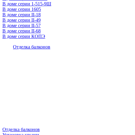
В доме серии 1-515-9Ш
В доме серии 1605
В доме серии II-18
В доме серии II-49
В доме серии II-57
В доме серии II-68
В доме серии КОПЭ
Отделка балконов
Отделка балконов
Установка крыши